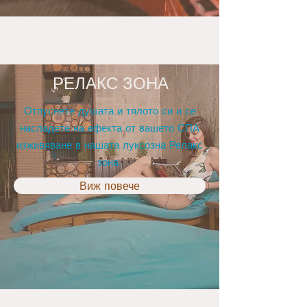
РЕЛАКС ЗОНА
Отпуснете душата и тялото си и се
насладете на ефекта от вашето СПА
изживяване в нашата луксозна Релакс
зона.
Виж повече