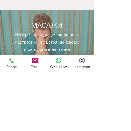
МАСАЖИ
Избере подходящия за вашето
настроение и състояние масаж
и се отдайте на пълна
релаксация с нашите
изключителни масажисти.
Phone
Email
WhatsApp
Instagram
Виж повече