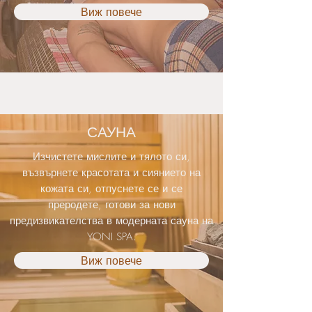
Виж повече
САУНА
Изчистете мислите и тялото си,
възвърнете красотата и сиянието на
кожата си, отпуснете се и се
преродете, готови за нови
предизвикателства в модерната сауна на
YONI SPA.
Виж повече