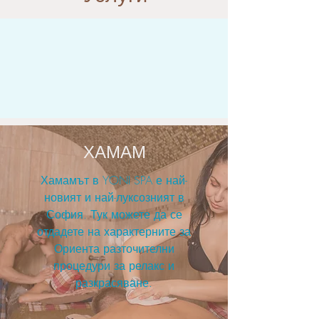
ХАМАМ
Хамамът в YONI SPA е най-
новият и най-луксозният в
София. Тук можете да се
отдадете на характерните за
Ориента разточителни
процедури за релакс и
разкрасяване.