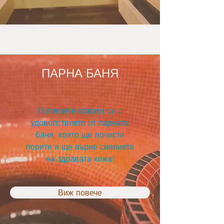
ПАРНА БАНЯ
Поглезете кожата си с
удоволствието от парната
баня, която ще почисти
порите и ще върне сиянието
на здравата кожа!
Виж повече